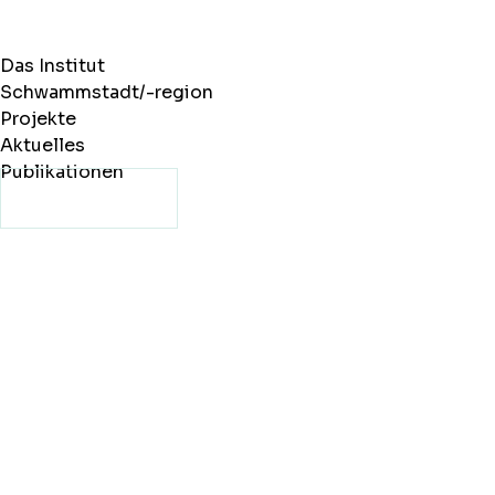
Das Institut
Schwammstadt/-region
Projekte
Aktuelles
Publikationen
Kontakt aufnehmen
Kontakt
Kontaktformular
Nehmen Sie Kontakt mit unserem Team auf. Wir freuen uns auf
Ihre Nachricht und melden uns so bald wie möglich bei Ihnen.
Senden Sie uns eine Nachricht