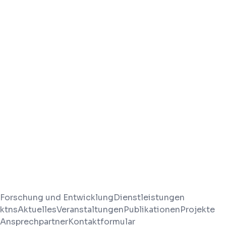
Nachricht senden
Kontaktinformationen
Institut für nachhaltige Wassersysteme
der Hochschule Hof
Alfons-Goppel-Platz 1
95028 Hof
Telefon
+49 9281 409 – 4683
E-Mail
inwa@hof-university.de
Forschung und Entwicklung
Dienstleistungen
ktns
Aktuelles
Veranstaltungen
Publikationen
Projekte
Ansprechpartner
Kontaktformular